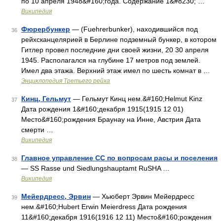
по 10 апреля 1948&#160;года. Содержание 1&#8230; …
Википедия
Фюрербункер
— (Fuehrerbunker), находившийся под
36
рейхсканцелярией в Берлине подземный бункер, в котором
Гитлер провел последние дни своей жизни, 20 30 апреля
1945. Располагался на глубине 17 метров под землей.
Имел два этажа. Верхний этаж имел по шесть комнат в …
Энциклопедия Третьего рейха
Кинц, Гельмут
— Гельмут Кинц нем.&#160;Helmut Kinz
37
Дата рождения 1&#160;декабря 1915(1915 12 01)
Место&#160;рождения Браунау на Инне, Австрия Дата
смерти …
Википедия
Главное управление СС по вопросам расы и поселения
38
— SS Rasse und Siedlungshauptamt RuSHA …
Википедия
Мейердресс, Эрвин
— Хьюберт Эрвин Мейердресс
39
нем.&#160;Hubert Erwin Meierdress Дата рождения
11&#160;декабря 1916(1916 12 11) Место&#160;рождения