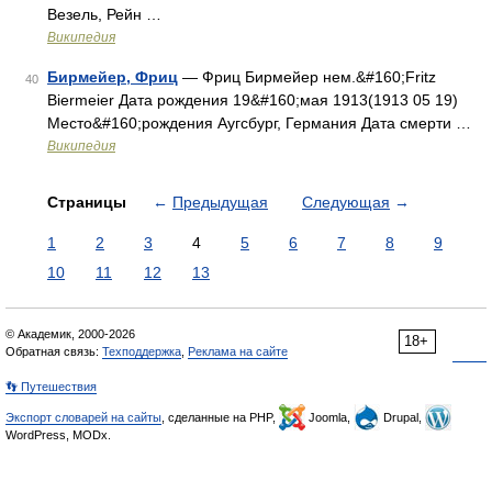
Везель, Рейн …
Википедия
Бирмейер, Фриц
— Фриц Бирмейер нем.&#160;Fritz
40
Biermeier Дата рождения 19&#160;мая 1913(1913 05 19)
Место&#160;рождения Аугсбург, Германия Дата смерти …
Википедия
Страницы
←
Предыдущая
Следующая
→
1
2
3
4
5
6
7
8
9
10
11
12
13
© Академик, 2000-2026
18+
Обратная связь:
Техподдержка
,
Реклама на сайте
👣 Путешествия
Экспорт словарей на сайты
, сделанные на PHP,
Joomla,
Drupal,
WordPress, MODx.