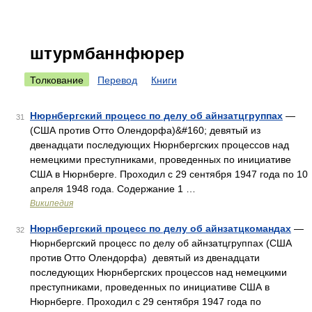
штурмбаннфюрер
Толкование
Перевод
Книги
Нюрнбергский процесс по делу об айнзатцгруппах
—
31
(США против Отто Олендорфа)&#160; девятый из
двенадцати последующих Нюрнбергских процессов над
немецкими преступниками, проведенных по инициативе
США в Нюрнберге. Проходил с 29 сентября 1947 года по 10
апреля 1948 года. Содержание 1 …
Википедия
Нюрнбергский процесс по делу об айнзатцкомандах
—
32
Нюрнбергский процесс по делу об айнзатцгруппах (США
против Отто Олендорфа) девятый из двенадцати
последующих Нюрнбергских процессов над немецкими
преступниками, проведенных по инициативе США в
Нюрнберге. Проходил с 29 сентября 1947 года по