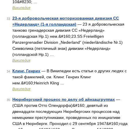
10&#8230; …
Википедия
23-я добровольческая моторизованная дивизия СС
33
«Недерланд» (1-я голландская)
— 23 я добровольческая
танково гренадерская дивизия СС «Недерланд»
(голландская Нр.1) нем.&#160;23.SS Freiwilligen
Panzergrenadier Division „Nederland“ (niederländische Nr.1)
Символика (петличный знак) дивизии «Недерланд»
(голландской Нр.1) …
Википедия
Клинг, Генрих
— В Википедии есть статьи о других людях с
34
такой фамилией, см. Клинг. Генрих Клинг
нем.&#160;Heinrich Kling …
Википедия
Нюрнбергский процесс по делу об айнзацгруппах
—
35
(США против Отто Олендорфа)&#160; девятый из
двенадцати последующих Нюрнбергских процессов над
немецкими преступниками, проведенных по инициативе
США в Нюрнберге. Проходил с 29 сентября 1947&#160;года